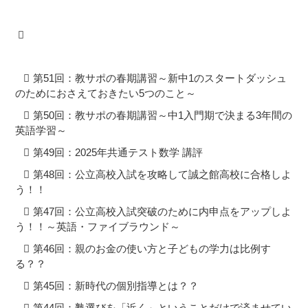
第51回：教サポの春期講習～新中1のスタートダッシュ
のためにおさえておきたい5つのこと～
第50回：教サポの春期講習～中1入門期で決まる3年間の
英語学習～
第49回：2025年共通テスト数学 講評
第48回：公立高校入試を攻略して誠之館高校に合格しよ
う！！
第47回：公立高校入試突破のために内申点をアップしよ
う！！～英語・ファイブラウンド～
第46回：親のお金の使い方と子どもの学力は比例す
る？？
第45回：新時代の個別指導とは？？
第44回：塾選びを「近く」ということだけで済ませてい