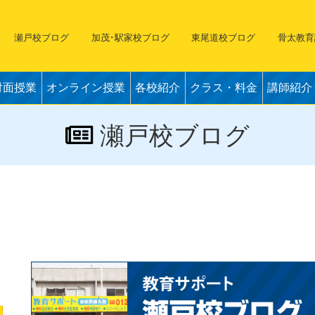
瀬戸校ブログ
加茂･駅家校ブログ
東尾道校ブログ
骨太教育
対面授業
オンライン授業
各校紹介
クラス・料金
講師紹介
瀬戸校ブログ