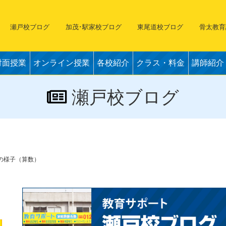
瀬戸校ブログ
加茂･駅家校ブログ
東尾道校ブログ
骨太教育
対面授業
オンライン授業
各校紹介
クラス・料金
講師紹介
瀬戸校ブログ
業の様子（算数）