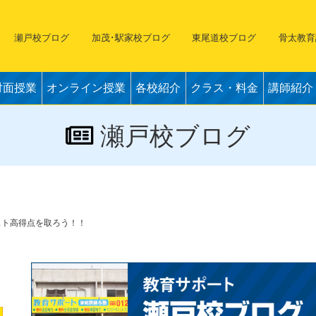
瀬戸校ブログ
加茂･駅家校ブログ
東尾道校ブログ
骨太教育
対面授業
オンライン授業
各校紹介
クラス・料金
講師紹介
瀬戸校ブログ
末テスト高得点を取ろう！！