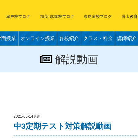
瀬戸校ブログ
加茂･駅家校ブログ
東尾道校ブログ
骨太教育
対面授業
オンライン授業
各校紹介
クラス・料金
講師紹介
解説動画
2021-05-14更新
中3定期テスト対策解説動画