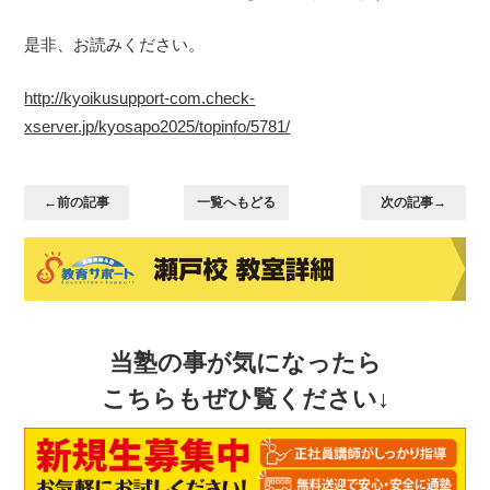
是非、お読みください。
http://kyoikusupport-com.check-
xserver.jp/kyosapo2025/topinfo/5781/
←前の記事
一覧へもどる
次の記事→
当塾の事が気になったら
こちらもぜひ覧ください↓