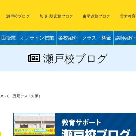
瀬戸校ブログ
加茂･駅家校ブログ
東尾道校ブログ
骨太教育
対面授業
オンライン授業
各校紹介
クラス・料金
講師紹介
瀬戸校ブログ
習について（定期テスト対策）