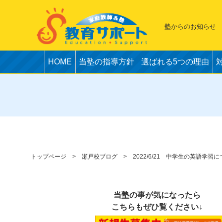
塾からのお知らせ
HOME
当塾の指導方針
選ばれる5つの理由
トップページ
瀬戸校ブログ
2022/6/21 中学生の英語学
当塾の事が気になったら
こちらもぜひ覧ください↓