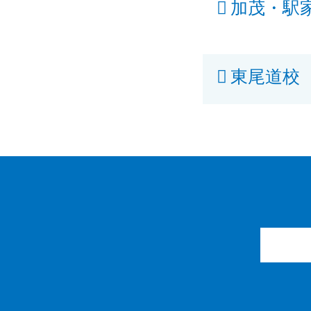
加茂・駅
東尾道校