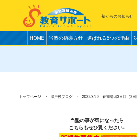
塾からのお知らせ
HOME
当塾の指導方針
選ばれる5つの理由
トップページ
瀬戸校ブログ
2022/3/29 春期講習3日目（
当塾の事が気になったら
こちらもぜひ覧ください↓