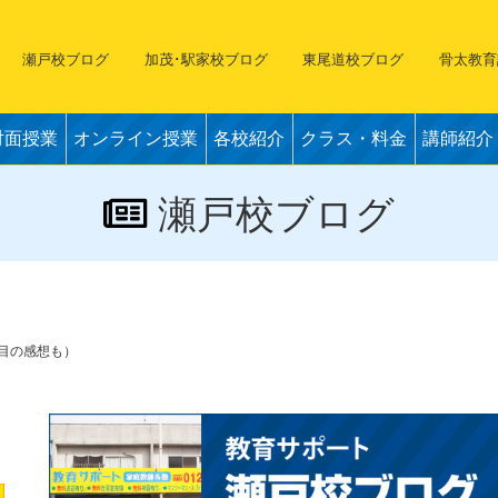
瀬戸校ブログ
加茂･駅家校ブログ
東尾道校ブログ
骨太教育
対面授業
オンライン授業
各校紹介
クラス・料金
講師紹介
瀬戸校ブログ
2日目の感想も）