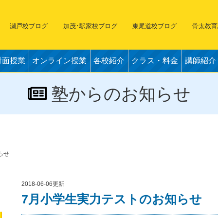
瀬戸校ブログ
加茂･駅家校ブログ
東尾道校ブログ
骨太教育
対面授業
オンライン授業
各校紹介
クラス・料金
講師紹介
塾からのお知らせ
らせ
2018-06-06更新
7月小学生実力テストのお知らせ