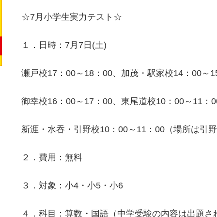
☆7月小学生実力テスト☆
１．日時：7月7日(土)
瀬戸校17：00～18：00、加茂・駅家校14：00～1
御幸校16：00～17：00、東尾道校10：00～11：0
新涯・水吞・引野校10：00～11：00（場所は
２．費用：無料
３．対象：小4・小5・小6
４．科目：算数・国語（中学受験の内容は出題さ