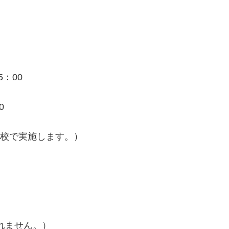
5：00
0
引野校で実施します。）
れません。）