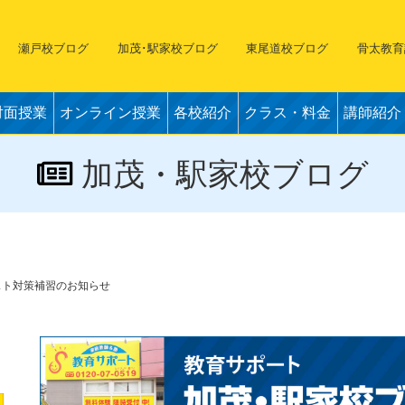
瀬戸校ブログ
加茂･駅家校ブログ
東尾道校ブログ
骨太教育
対面授業
オンライン授業
各校紹介
クラス・料金
講師紹介
加茂・駅家校ブログ
間テスト対策補習のお知らせ