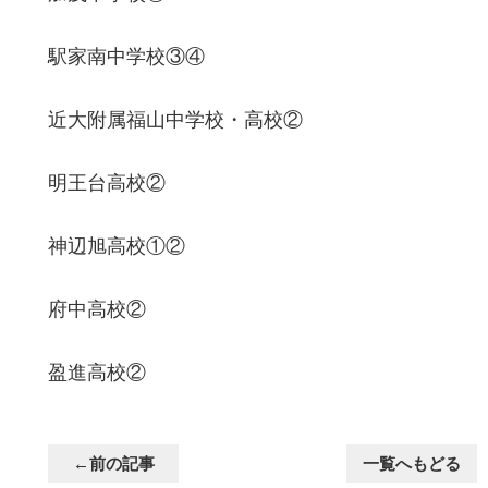
駅家南中学校③④
近大附属福山中学校・高校②
明王台高校②
神辺旭高校①②
府中高校②
盈進高校②
←前の記事
一覧へもどる