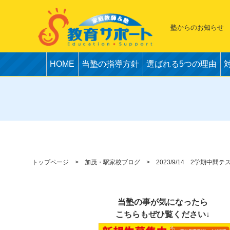
塾からのお知らせ
HOME
当塾の指導方針
選ばれる5つの理由
トップページ
加茂・駅家校ブログ
2023/9/14 2学期中
当塾の事が気になったら
こちらもぜひ覧ください↓