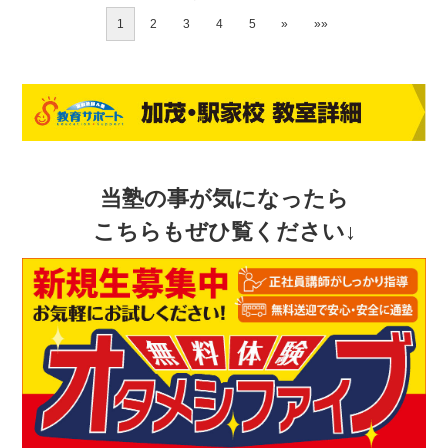
1
2
3
4
5
»
»»
当塾の事が気になったら
こちらもぜひ覧ください↓