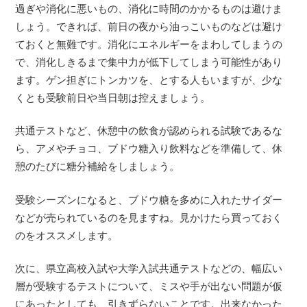
過ぎや消化に悪いもの、消化に時間のかかるものは避けま
しょう。できれば、前日の夜から油っこいものなどは避け
ておくと無難です。消化にエネルギーをまわしてしまうの
で、消化しきるまで集中力が低下してしまう可能性があり
ます。ゲン担ぎにトンカツを、とする人もいますが、少な
くとも受験前日や当日朝は控えましょう。
共通テストなど、休憩中の飲食が認められる試験であるな
ら、アメやチョコ、ブドウ糖入り飲料などを準備して、休
憩のたびに糖分補給をしましょう。
受験シーズンになると、ブドウ糖を多めに入れたサイダー
などが売られているのを見ますね。見かけたら買っておく
のをオススメします。
次に、県立高校入試や大学入試共通テストなどの、幅広い
層が受験するテストについて、ミスや手が出ない問題が仮
にあったとしても、引きずらないことです。出来なかった