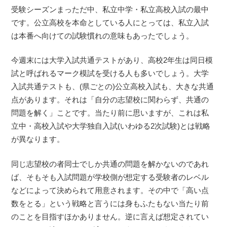
受験シーズンまっただ中、私立中学・私立高校入試の最中
です。公立高校を本命としている人にとっては、私立入試
は本番へ向けての試験慣れの意味もあったでしょう。
今週末には大学入試共通テストがあり、高校2年生は同日模
試と呼ばれるマーク模試を受ける人も多いでしょう。大学
入試共通テストも、(県ごとの)公立高校入試も、大きな共通
点があります。それは「自分の志望校に関わらず、共通の
問題を解く」ことです。当たり前に思いますが、これは私
立中・高校入試や大学独自入試(いわゆる2次試験)とは戦略
が異なります。
同じ志望校の者同士でしか共通の問題を解かないのであれ
ば、そもそも入試問題が学校側が想定する受験者のレベル
などによって決められて用意されます。その中で「高い点
数をとる」という戦略と言うには身もふたもない当たり前
のことを目指すほかありません。逆に言えば想定されてい