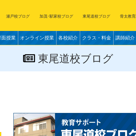
瀬戸校ブログ
加茂･駅家校ブログ
東尾道校ブログ
骨太教育
対面授業
オンライン授業
各校紹介
クラス・料金
講師紹介
東尾道校ブログ