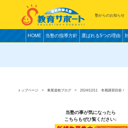
塾からのお知らせ
HOME
当塾の指導方針
選ばれる5つの理由
トップページ
東尾道校ブログ
2024/12/11 冬期講習目前！
当塾の事が気になったら
こちらもぜひ覧ください↓