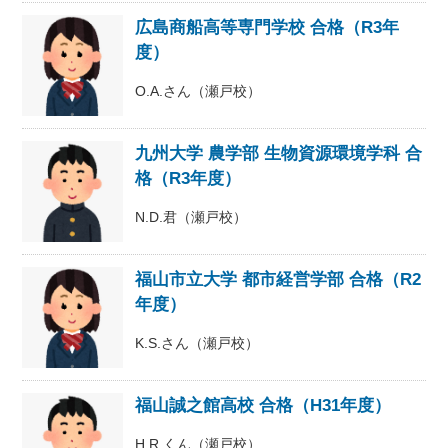
広島商船高等専門学校 合格（R3年
度）
O.A.さん（瀬戸校）
九州大学 農学部 生物資源環境学科 合
格（R3年度）
N.D.君（瀬戸校）
福山市立大学 都市経営学部 合格（R2
年度）
K.S.さん（瀬戸校）
福山誠之館高校 合格（H31年度）
H.R.くん（瀬戸校）