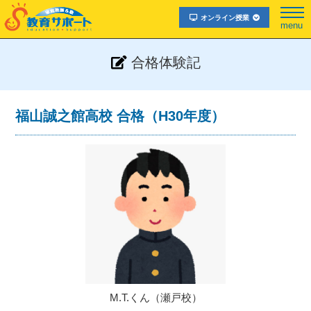
オンライン授業
menu
合格体験記
福山誠之館高校 合格（H30年度）
M.T.くん（瀬戸校）