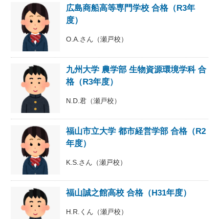
広島商船高等専門学校 合格（R3年
度）
O.A.さん（瀬戸校）
九州大学 農学部 生物資源環境学科 合
格（R3年度）
N.D.君（瀬戸校）
福山市立大学 都市経営学部 合格（R2
年度）
K.S.さん（瀬戸校）
福山誠之館高校 合格（H31年度）
H.R.くん（瀬戸校）