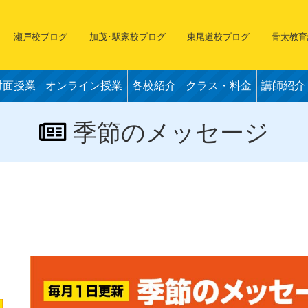
瀬戸校ブログ
加茂･駅家校ブログ
東尾道校ブログ
骨太教育
対面授業
オンライン授業
各校紹介
クラス・料金
講師紹介
季節のメッセージ