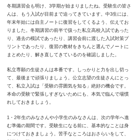
冬期講習会も明け、3学期が始まりましたね。受験生の皆さ
んは、もう入試が目前まで迫ってきています。中3生には、
年末年始には自主ノートに復習をしてくるよう、伝えてお
りました。冬期講習の前半で扱った私立高校入試であった
り、過去の模試であったり、講習会前に渡した入試対策プ
リントであったり、復習の教材をきちんと選んでノートに
まとめたり、解き直してきているのを確認しました。
私立専願の生徒さんは本番です。しっかりと力を出し切っ
て、最後まで頑張りましょう。公立志望の生徒さんにとっ
て、私立入試は「受験の雰囲気を知る」絶好の機会です。
本命の受験で緊張しすぎないためにも、本気で臨んで場慣
れしておきましょう。
1・2年生のみなさんや小学生のみなさんは、次の学年へ進
む準備の期間です。受験生になる前に、基本的なことは身
につけておきましょう。苦手なところはおさらいをして、