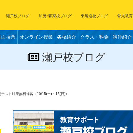
瀬戸校ブログ
加茂･駅家校ブログ
東尾道校ブログ
骨太教育
対面授業
オンライン授業
各校紹介
クラス・料金
講師紹介
瀬戸校ブログ
間テスト対策無料補習（10/15(土)・16(日))