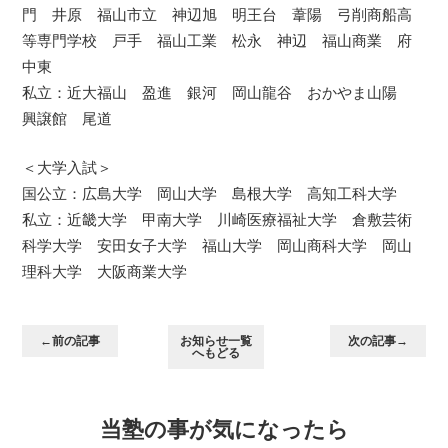
門 井原 福山市立 神辺旭 明王台 葦陽 弓削商船高
等専門学校 戸手 福山工業 松永 神辺 福山商業 府
中東
私立：近大福山 盈進 銀河 岡山龍谷 おかやま山陽
興譲館 尾道
＜大学入試＞
国公立：広島大学 岡山大学 島根大学 高知工科大学
私立：近畿大学 甲南大学 川崎医療福祉大学 倉敷芸術
科学大学 安田女子大学 福山大学 岡山商科大学 岡山
理科大学 大阪商業大学
←前の記事
お知らせ一覧
次の記事→
へもどる
当塾の事が気になったら