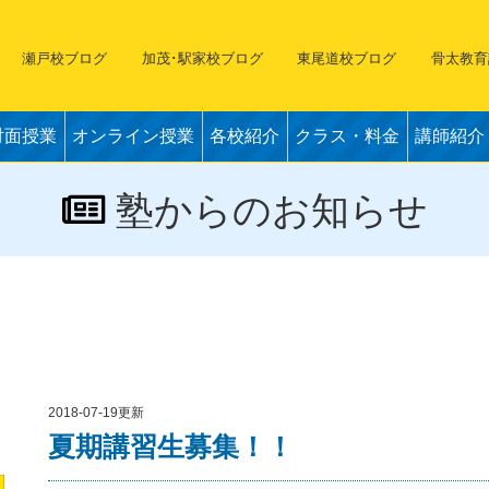
瀬戸校ブログ
加茂･駅家校ブログ
東尾道校ブログ
骨太教育
対面授業
オンライン授業
各校紹介
クラス・料金
講師紹介
塾からのお知らせ
2018-07-19更新
夏期講習生募集！！