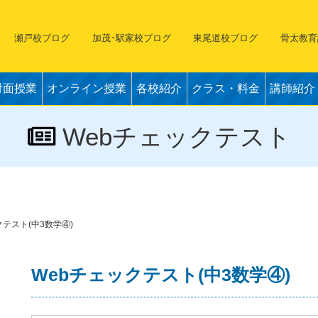
瀬戸校ブログ
加茂･駅家校ブログ
東尾道校ブログ
骨太教育
対面授業
オンライン授業
各校紹介
クラス・料金
講師紹介
Webチェックテスト
クテスト(中3数学④)
Webチェックテスト(中3数学④)