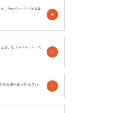
+
+
+