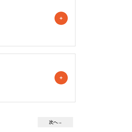
+
+
次へ→