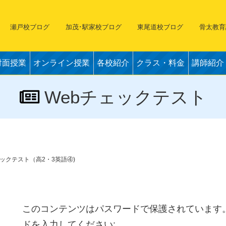
瀬戸校ブログ
加茂･駅家校ブログ
東尾道校ブログ
骨太教育
対面授業
オンライン授業
各校紹介
クラス・料金
講師紹介
Webチェックテスト
ェックテスト（高2・3英語④)
このコンテンツはパスワードで保護されています
ドを入力してください: