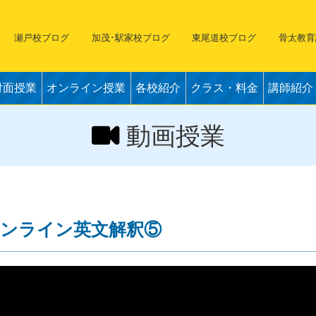
瀬戸校ブログ
加茂･駅家校ブログ
東尾道校ブログ
骨太教育
対面授業
オンライン授業
各校紹介
クラス・料金
講師紹介
動画授業
オンライン英文解釈⑤