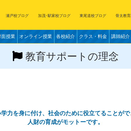
瀬戸校ブログ
加茂･駅家校ブログ
東尾道校ブログ
骨太教育
対面授業
オンライン授業
各校紹介
クラス・料金
講師紹介
教育サポートの理念
い学力を身に付け、
社会のために役立てることがで
人財の育成がモットーです。