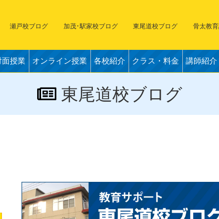
瀬戸校ブログ
加茂･駅家校ブログ
東尾道校ブログ
骨太教育
対面授業
オンライン授業
各校紹介
クラス・料金
講師紹介
東尾道校ブログ